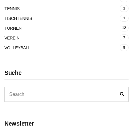
TENNIS
1
TISCHTENNIS
1
TURNEN
12
VEREIN
7
VOLLEYBALL
9
Suche
Search
Sear
for:
Newsletter