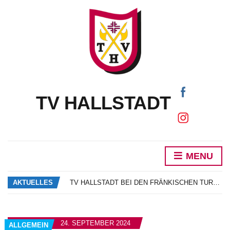
TV HALLSTADT
MENU
DAS NEUE VEREINSHEFT IST DA!
SCHNUPPERTRAINING SONNE SAND BEACHVOLLEYBALL
AKTUELLES
TV HALLSTADT BEI DEN FRÄNKISCHEN TURNERJUGENDMEISTERSCHAFTEN
MARIE GORZELIK ALS BESTE OBERFRÄNKIN AM START BEIM BAYERN CUP
NEUWAHLEN UND EHRUNGEN
DAS NEUE VEREINSHEFT IST DA!
24. SEPTEMBER 2024
ALLGEMEIN
SCHNUPPERTRAINING SONNE SAND BEACHVOLLEYBALL