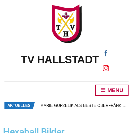
TV HALLSTADT
DAS NEUE VEREINSHEFT IST DA!
MENU
SCHNUPPERTRAINING SONNE SAND BEACHVOLLEYBALL
TV HALLSTADT BEI DEN FRÄNKISCHEN TURNERJUGENDMEISTERSCHAFTEN
AKTUELLES
MARIE GORZELIK ALS BESTE OBERFRÄNKIN AM START BEIM BAYERN CUP
NEUWAHLEN UND EHRUNGEN
DAS NEUE VEREINSHEFT IST DA!
SCHNUPPERTRAINING SONNE SAND BEACHVOLLEYBALL
Hexaball Bilder