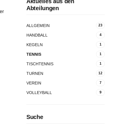
Aktuelles aus den
Abteilungen
er
ALLGEMEIN
23
HANDBALL
4
KEGELN
1
TENNIS
1
TISCHTENNIS
1
TURNEN
12
VEREIN
7
VOLLEYBALL
9
Suche