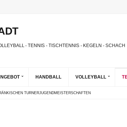
ADT
OLLEYBALL - TENNIS - TISCHTENNIS - KEGELN - SCHACH
ANGEBOT
HANDBALL
VOLLEYBALL
T
IST DA!
NNE SAND BEACHVOLLEYBALL
 FRÄNKISCHEN TURNERJUGENDMEISTERSCHAFTEN
STE OBERFRÄNKIN AM START BEIM BAYERN CUP
GEN
IST DA!
NNE SAND BEACHVOLLEYBALL