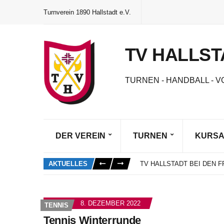
Turnverein 1890 Hallstadt e.V.
TV HALLST
TURNEN - HANDBALL - V
DER VEREIN
TURNEN
KURS
DAS NEUE VEREINSHEFT 
SCHNUPPERTRAINING SO
AKTUELLES
TV HALLSTADT BEI DEN
MARIE GORZELIK ALS BE
NEUWAHLEN UND EHRUN
DAS NEUE VEREINSHEFT 
8. DEZEMBER 2022
TENNIS
SCHNUPPERTRAINING SO
Tennis Winterrunde