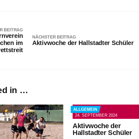
R BEITRAG
rnverein
NÄCHSTER BEITRAG
schen im
Aktivwoche der Hallstadter Schüler
ttstreit
ed in …
ALLGEMEIN
24. SEPTEMBER 2024
Aktivwoche der
Hallstadter Schüler