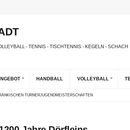
ADT
OLLEYBALL - TENNIS - TISCHTENNIS - KEGELN - SCHACH
ANGEBOT
HANDBALL
VOLLEYBALL
T
IST DA!
NNE SAND BEACHVOLLEYBALL
 FRÄNKISCHEN TURNERJUGENDMEISTERSCHAFTEN
STE OBERFRÄNKIN AM START BEIM BAYERN CUP
GEN
IST DA!
NNE SAND BEACHVOLLEYBALL
200 Jahre Dörfleins