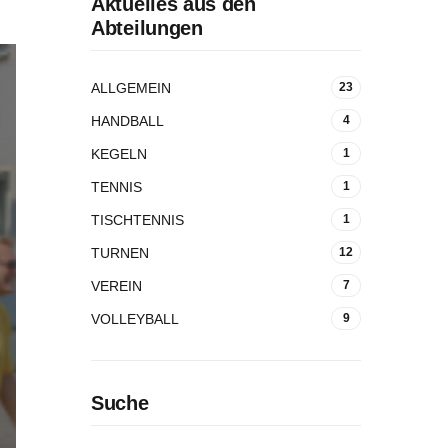
Aktuelles aus den
Abteilungen
ALLGEMEIN
23
HANDBALL
4
KEGELN
1
TENNIS
1
TISCHTENNIS
1
TURNEN
12
VEREIN
7
VOLLEYBALL
9
Suche