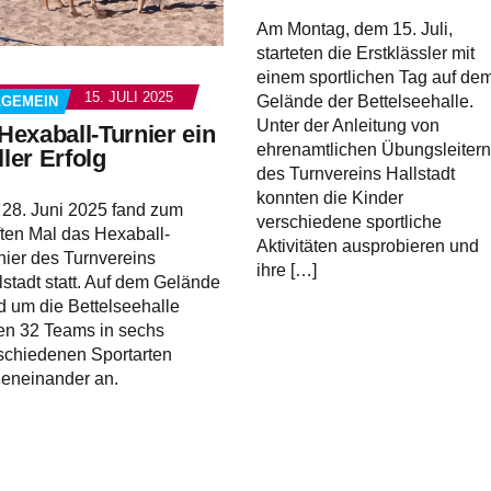
Am Montag, dem 15. Juli,
starteten die Erstklässler mit
einem sportlichen Tag auf de
15. JULI 2025
Gelände der Bettelseehalle.
LGEMEIN
Unter der Anleitung von
 Hexaball-Turnier ein
ehrenamtlichen Übungsleitern
ller Erfolg
des Turnvereins Hallstadt
konnten die Kinder
28. Juni 2025 fand zum
verschiedene sportliche
ften Mal das Hexaball-
Aktivitäten ausprobieren und
nier des Turnvereins
ihre […]
lstadt statt. Auf dem Gelände
d um die Bettelseehalle
ten 32 Teams in sechs
schiedenen Sportarten
eneinander an.