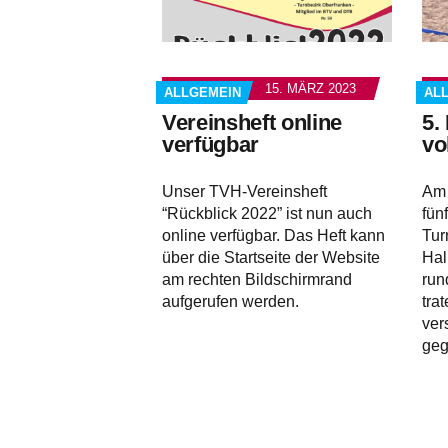
15. MÄRZ 2023
ALLGEMEIN
AL
Vereinsheft online
5.
verfügbar
vo
Unser TVH-Vereinsheft
Am 
“Rückblick 2022” ist nun auch
fün
online verfügbar. Das Heft kann
Tur
über die Startseite der Website
Hal
am rechten Bildschirmrand
run
aufgerufen werden.
tra
ver
geg