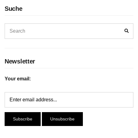
Suche
Search
Sear
for:
Newsletter
Your email: