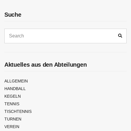
Suche
Search
Sear
for:
Aktuelles aus den Abteilungen
ALLGEMEIN
HANDBALL
KEGELN
TENNIS
TISCHTENNIS
TURNEN
VEREIN