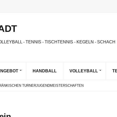
ADT
OLLEYBALL - TENNIS - TISCHTENNIS - KEGELN - SCHACH
ANGEBOT
HANDBALL
VOLLEYBALL
T
IST DA!
NNE SAND BEACHVOLLEYBALL
 FRÄNKISCHEN TURNERJUGENDMEISTERSCHAFTEN
STE OBERFRÄNKIN AM START BEIM BAYERN CUP
GEN
IST DA!
NNE SAND BEACHVOLLEYBALL
ein