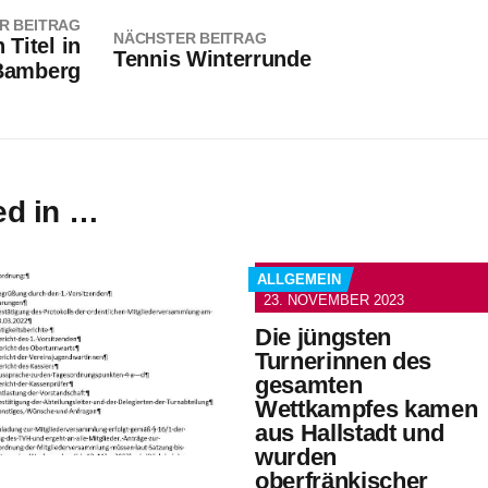
R BEITRAG
NÄCHSTER BEITRAG
Titel in
Tennis Winterrunde
 Bamberg
ed in …
ALLGEMEIN
23. NOVEMBER 2023
Die jüngsten
Turnerinnen des
gesamten
Wettkampfes kamen
aus Hallstadt und
wurden
oberfränkischer