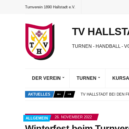
Turnverein 1890 Hallstadt e.V.
TV HALLST
TURNEN - HANDBALL - V
DER VEREIN
TURNEN
KURS
DAS NEUE VEREINSHEFT 
SCHNUPPERTRAINING SO
AKTUELLES
TV HALLSTADT BEI DEN
MARIE GORZELIK ALS BE
NEUWAHLEN UND EHRUN
DAS NEUE VEREINSHEFT 
26. NOVEMBER 2022
ALLGEMEIN
SCHNUPPERTRAINING SO
Winterfest beim Turnver