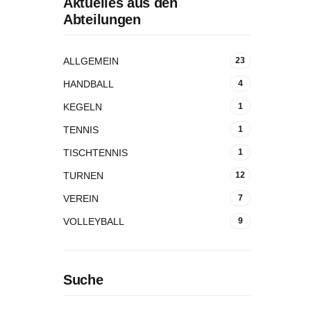
Aktuelles aus den
Abteilungen
ALLGEMEIN
23
HANDBALL
4
KEGELN
1
TENNIS
1
TISCHTENNIS
1
TURNEN
12
VEREIN
7
VOLLEYBALL
9
Suche