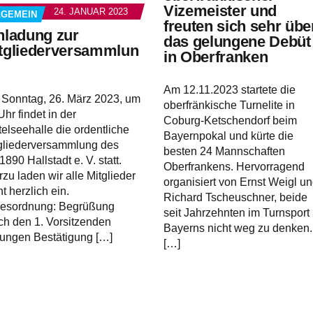
Vizemeister und
24. JANUAR 2023
LGEMEIN
freuten sich sehr übe
nladung zur
das gelungene Debüt
tgliederversammlun
in Oberfranken
Am 12.11.2023 startete die
Sonntag, 26. März 2023, um
oberfränkische Turnelite in
Uhr findet in der
Coburg-Ketschendorf beim
telseehalle die ordentliche
Bayernpokal und kürte die
gliederversammlung des
besten 24 Mannschaften
1890 Hallstadt e. V. statt.
Oberfrankens. Hervorragend
rzu laden wir alle Mitglieder
organisiert von Ernst Weigl u
ht herzlich ein.
Richard Tscheuschner, beide
esordnung: Begrüßung
seit Jahrzehnten im Turnsport
ch den 1. Vorsitzenden
Bayerns nicht weg zu denken.
ungen Bestätigung […]
[…]