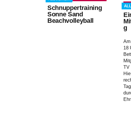
AL
Schnuppertraining
Sonne Sand
Ei
Beachvolleyball
Mi
g
Am 
18 
Bet
Mit
TV 
Hie
rec
Tag
dur
Ehr