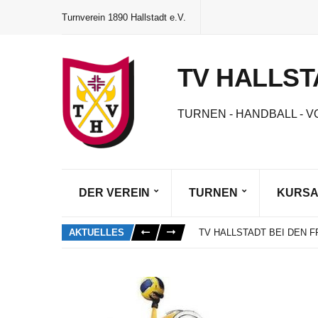
Turnverein 1890 Hallstadt e.V.
TV HALLST
TURNEN - HANDBALL - V
DER VEREIN
TURNEN
KURS
DAS NEUE VEREINSHEFT 
SCHNUPPERTRAINING SO
AKTUELLES
TV HALLSTADT BEI DEN
MARIE GORZELIK ALS BE
NEUWAHLEN UND EHRUN
DAS NEUE VEREINSHEFT 
SCHNUPPERTRAINING SO