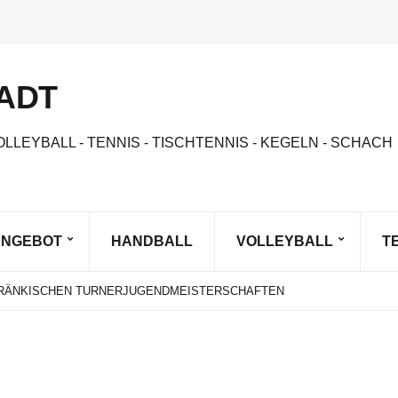
ADT
OLLEYBALL - TENNIS - TISCHTENNIS - KEGELN - SCHACH
ANGEBOT
HANDBALL
VOLLEYBALL
T
IST DA!
NNE SAND BEACHVOLLEYBALL
 FRÄNKISCHEN TURNERJUGENDMEISTERSCHAFTEN
STE OBERFRÄNKIN AM START BEIM BAYERN CUP
GEN
IST DA!
NNE SAND BEACHVOLLEYBALL